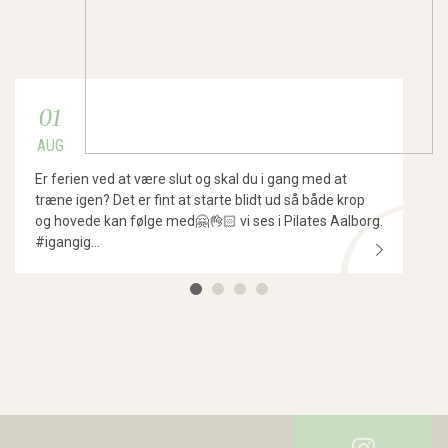
01
AUG
Er ferien ved at være slut og skal du i gang med at
træne igen? Det er fint at starte blidt ud så både krop
og hovede kan følge med🤗👌🏻 vi ses i Pilates Aalborg.
#igangig...