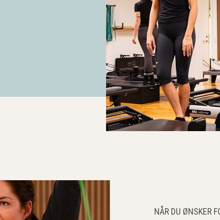
NÅR DU ØNSKER F