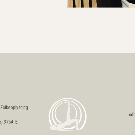
 Folkeoplysning
inf
ej 375A-E