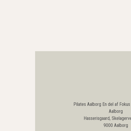
Pilates Aalborg En del af Fokus
Aalborg
Hasserisgaard, Skelagerv
9000 Aalborg